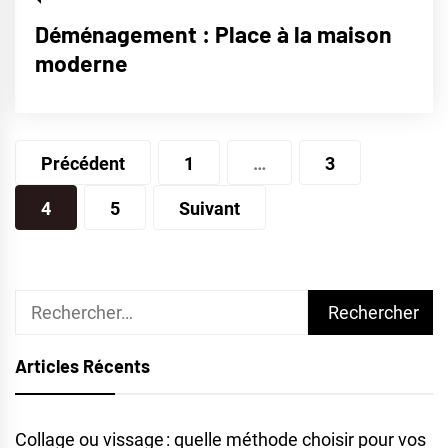
Déménagement : Place à la maison
moderne
Pagination
Précédent
1
…
3
des
4
5
Suivant
publications
Rechercher :
Articles Récents
Collage ou vissage : quelle méthode choisir pour vos