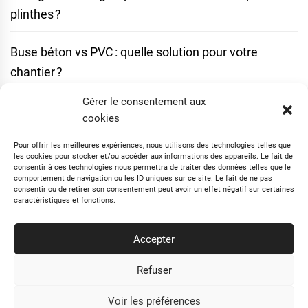
plinthes ?
Buse béton vs PVC : quelle solution pour votre
chantier ?
Gérer le consentement aux
Mirabellier : les erreurs à éviter lors de la taille
cookies
Comment identifier rapidement les vers blancs dans
Pour offrir les meilleures expériences, nous utilisons des technologies telles que
les cookies pour stocker et/ou accéder aux informations des appareils. Le fait de
votre maison
consentir à ces technologies nous permettra de traiter des données telles que le
comportement de navigation ou les ID uniques sur ce site. Le fait de ne pas
consentir ou de retirer son consentement peut avoir un effet négatif sur certaines
caractéristiques et fonctions.
Sapin de Noël écoresponsable : idées déco durables
et originales
Accepter
Refuser
Suivez-Nous Sur Facebook
Voir les préférences