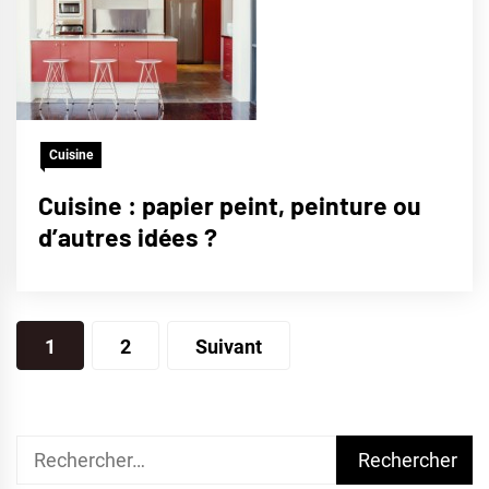
Cuisine
Cuisine : papier peint, peinture ou
d’autres idées ?
Pagination
1
2
Suivant
des
publications
Rechercher :