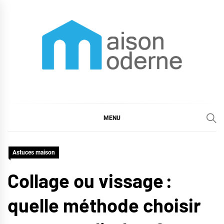
Skip
to
content
Maison moderne
Maison moderne et astuces déco
MENU
Astuces maison
Collage ou vissage :
quelle méthode choisir