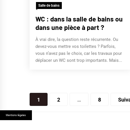
Salle de bains
WC : dans la salle de bains ou
dans une pièce à part ?
À vrai dire, la question reste récurrente. Ou
devez-vous mettre vos toilettes ? Parfois,
vous n’avez pas le choix, car les travaux pour
déplacer un WC sont trop importants. Mais...
Pagination
1
2
…
8
Suiv
des
publications
Mentions légales
© 2026 MAISON MODERNE