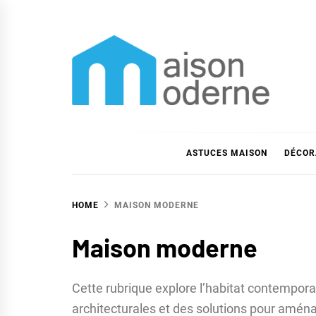
Skip
to
content
Maison moderne
Maison moderne et astuces déco
ASTUCES MAISON
DÉCOR
HOME
MAISON MODERNE
Maison moderne
Cette rubrique explore l’habitat contempora
architecturales et des solutions pour aména