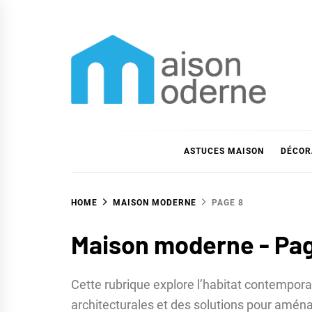
Skip
to
content
Maison moderne
Maison moderne et astuces déco
ASTUCES MAISON
DÉCOR
HOME
MAISON MODERNE
PAGE 8
Maison moderne - Pa
Cette rubrique explore l’habitat contempora
architecturales et des solutions pour aména