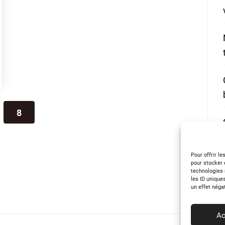
8
Pour offrir l
pour stocker 
technologies 
les ID unique
un effet néga
Ac