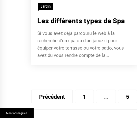
Jardin
Les différents types de Spa
Si vous avez déjà parcouru le web à la
recherche d'un spa ou d'un jacuzzi pour
équiper votre terrasse ou votre patio, vous
avez du vous rendre compte de la...
Pagination
Précédent
1
…
5
des
publications
Mentions légales
© 2026 MAISON MODERNE