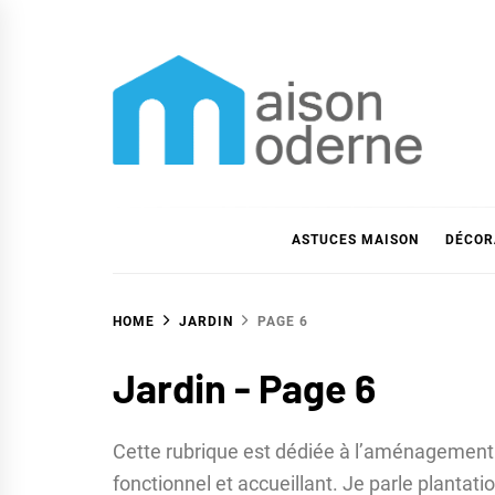
Skip
to
content
Maison moderne
Maison moderne et astuces déco
ASTUCES MAISON
DÉCOR
HOME
JARDIN
PAGE 6
Jardin - Page 6
Cette rubrique est dédiée à l’aménagement et
fonctionnel et accueillant. Je parle planta