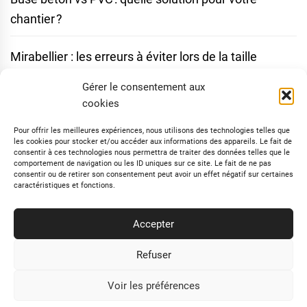
chantier ?
Mirabellier : les erreurs à éviter lors de la taille
Gérer le consentement aux
Comment identifier rapidement les vers blancs dans
cookies
votre maison
Pour offrir les meilleures expériences, nous utilisons des technologies telles que
les cookies pour stocker et/ou accéder aux informations des appareils. Le fait de
Sapin de Noël écoresponsable : idées déco durables
consentir à ces technologies nous permettra de traiter des données telles que le
comportement de navigation ou les ID uniques sur ce site. Le fait de ne pas
et originales
consentir ou de retirer son consentement peut avoir un effet négatif sur certaines
caractéristiques et fonctions.
Suivez-Nous Sur Facebook
Accepter
Refuser
Voir les préférences