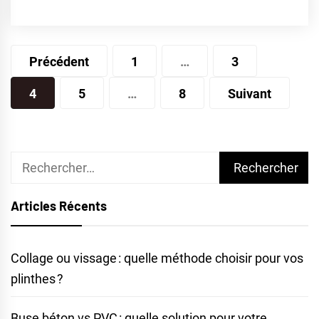
Pagination
Précédent
1
…
3
des
4
5
…
8
Suivant
publications
Rechercher :
Articles Récents
Collage ou vissage : quelle méthode choisir pour vos
plinthes ?
Buse béton vs PVC : quelle solution pour votre