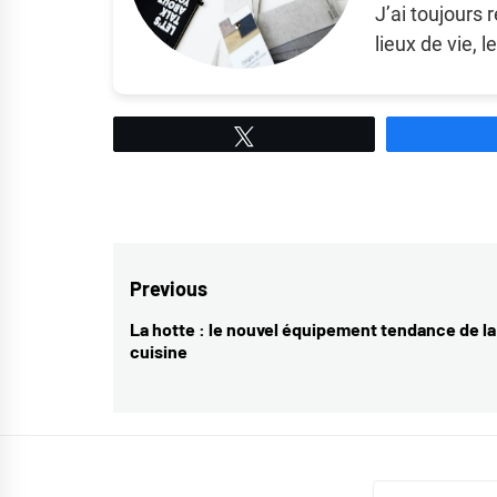
J’ai toujours 
lieux de vie, 
Tweetez
Navigation
Previous
de
La hotte : le nouvel équipement tendance de la
Previous
cuisine
l’article
post: