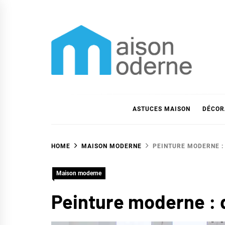
Skip
to
content
Maison moderne
Maison moderne et astuces déco
ASTUCES MAISON
DÉCOR
HOME
MAISON MODERNE
PEINTURE MODERNE :
Maison moderne
Peinture moderne : 